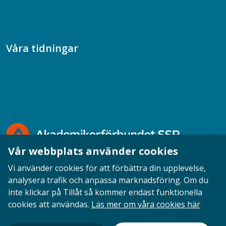
Samtal med beteendevetare
Socialtjänstpodden
Våra tidningar
Akademikern
Chefstidningen
Socionomen
Vår webbplats använder cookies
Vi använder cookies för att förbättra din upplevelse,
analysera trafik och anpassa marknadsföring. Om du
inte klickar på Tillåt så kommer endast funktionella
Opinion
English
Personuppgifter
Cookies
cookies att användas.
Läs mer om våra cookies här