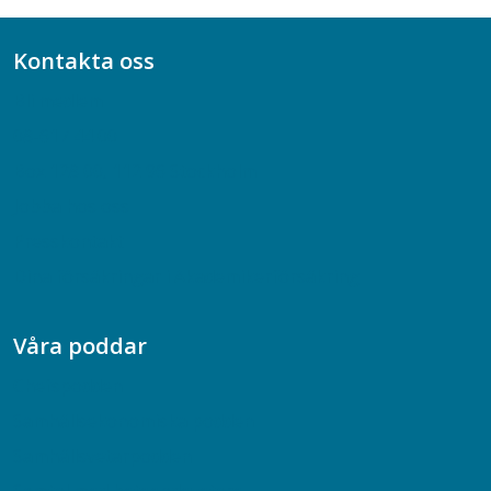
Kontakta oss
Bli medlem
08-617 44 00
Box 128 00, 112 96 Stockholm
Jobba hos oss
Presskontakt
Dina försäkringar i Akademikerförsäkring
Våra poddar
Chefspodden
Samhällsekonomiska podden
Samhällsvetarpodden