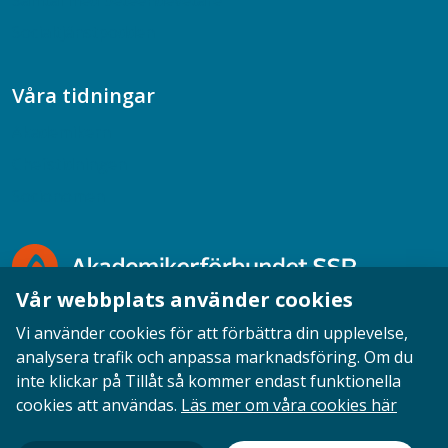
Samtal med beteendevetare
Socialtjänstpodden
Våra tidningar
Akademikern
Chefstidningen
Socionomen
Vår webbplats använder cookies
Vi använder cookies för att förbättra din upplevelse,
analysera trafik och anpassa marknadsföring. Om du
inte klickar på Tillåt så kommer endast funktionella
Opinion
English
Personuppgifter
Cookies
cookies att användas.
Läs mer om våra cookies här