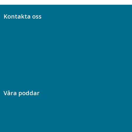
Kontakta oss
Bli medlem
08-617 44 00
Box 128 00, 112 96 Stockholm
Jobba hos oss
Presskontakt
Dina försäkringar i Akademikerförsäkring
Våra poddar
Chefspodden
Samhällsekonomiska podden
Samhällsvetarpodden