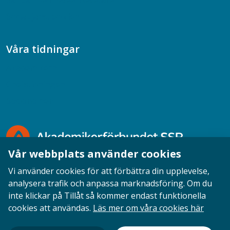
Samtal med beteendevetare
Socialtjänstpodden
Våra tidningar
Akademikern
Chefstidningen
Socionomen
Vår webbplats använder cookies
Vi använder cookies för att förbättra din upplevelse,
analysera trafik och anpassa marknadsföring. Om du
inte klickar på Tillåt så kommer endast funktionella
Opinion
English
Personuppgifter
Cookies
cookies att användas.
Läs mer om våra cookies här