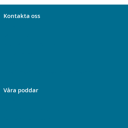
Kontakta oss
Bli medlem
08-617 44 00
Box 128 00, 112 96 Stockholm
Jobba hos oss
Presskontakt
Dina försäkringar i Akademikerförsäkring
Våra poddar
Chefspodden
Samhällsekonomiska podden
Samhällsvetarpodden