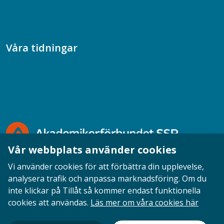
Samtal med beteendevetare
Socialtjänstpodden
Våra tidningar
Akademikern
Chefstidningen
Socionomen
Vår webbplats använder cookies
Vi använder cookies för att förbättra din upplevelse,
analysera trafik och anpassa marknadsföring. Om du
inte klickar på Tillåt så kommer endast funktionella
Opinion
English
Personuppgifter
Cookies
cookies att användas.
Läs mer om våra cookies här