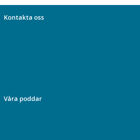
Kontakta oss
Bli medlem
08-617 44 00
Box 128 00, 112 96 Stockholm
Jobba hos oss
Presskontakt
Dina försäkringar i Akademikerförsäkring
Våra poddar
Chefspodden
Samhällsekonomiska podden
Samhällsvetarpodden