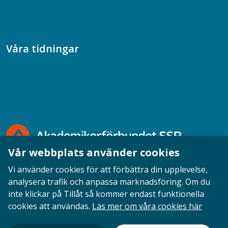
Samtal med beteendevetare
Socialtjänstpodden
Våra tidningar
Akademikern
Chefstidningen
Socionomen
Vår webbplats använder cookies
Vi använder cookies för att förbättra din upplevelse,
analysera trafik och anpassa marknadsföring. Om du
inte klickar på Tillåt så kommer endast funktionella
Opinion
English
Personuppgifter
Cookies
cookies att användas.
Läs mer om våra cookies här