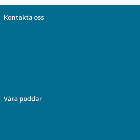
Kontakta oss
Bli medlem
08-617 44 00
Box 128 00, 112 96 Stockholm
Jobba hos oss
Presskontakt
Dina försäkringar i Akademikerförsäkring
Våra poddar
Chefspodden
Samhällsekonomiska podden
Samhällsvetarpodden