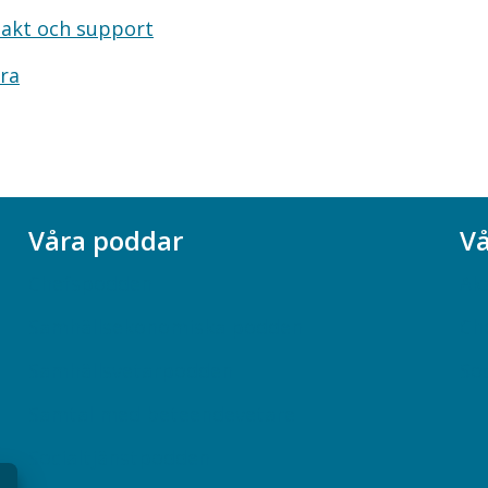
akt och support
ra
Våra poddar
Vå
Chefspodden
Ak
Samhällsekonomiska podden
Ch
Samhällsvetarpodden
So
Samtal med beteendevetare
Socialtjänstpodden