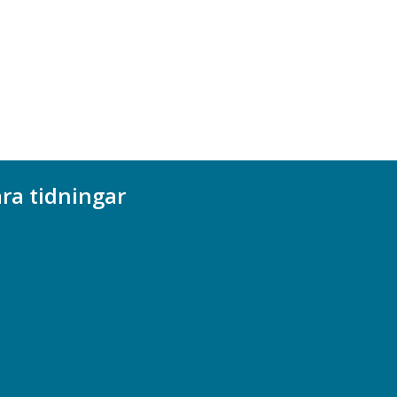
ra tidningar
ademikern
efstidningen
cionomen