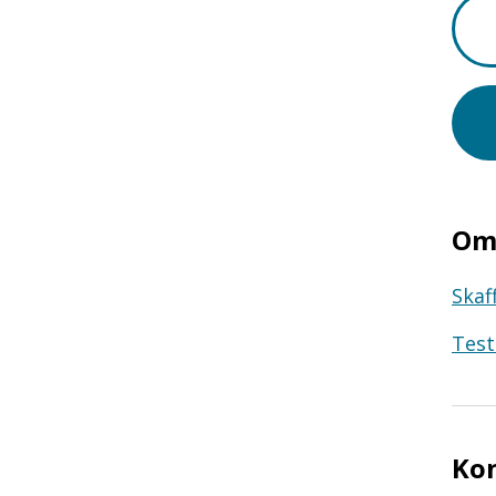
Om 
Skaf
Test
Ko