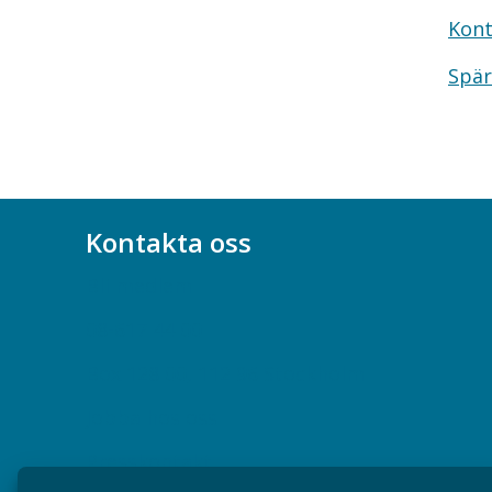
Kont
Spär
Kontakta oss
Bli medlem
08-617 44 00
Box 128 00, 112 96 Stockholm
Jobba hos oss
Presskontakt