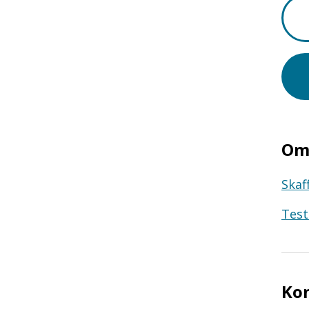
Om 
Skaf
Test
Ko