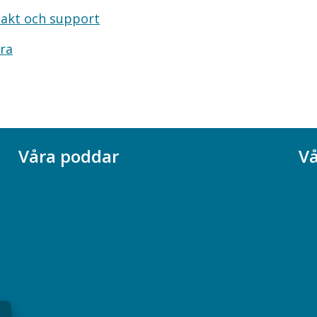
akt och support
ra
Våra poddar
Vå
Chefspodden
Ak
Samhällsekonomiska podden
Ch
Samhällsvetarpodden
So
Samtal med beteendevetare
Socialtjänstpodden