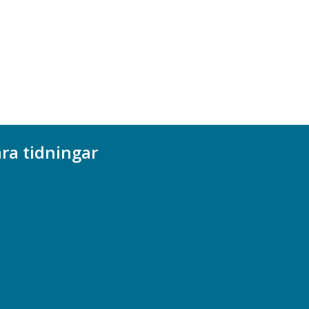
ra tidningar
ademikern
efstidningen
cionomen