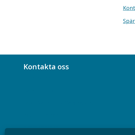
Kont
Spär
Kontakta oss
Bli medlem
08-617 44 00
Box 128 00, 112 96 Stockholm
Jobba hos oss
Presskontakt