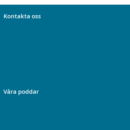
Kontakta oss
Bli medlem
08-617 44 00
Box 128 00, 112 96 Stockholm
Jobba hos oss
Presskontakt
Dina försäkringar i Akademikerförsäkring
Våra poddar
Chefspodden
Samhällsekonomiska podden
Samhällsvetarpodden