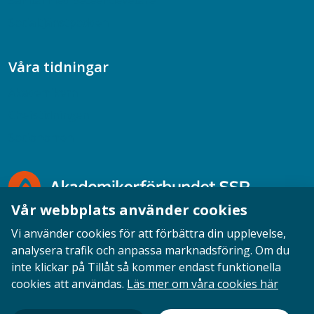
Samtal med beteendevetare
Socialtjänstpodden
Våra tidningar
Akademikern
Chefstidningen
Socionomen
Vår webbplats använder cookies
Vi använder cookies för att förbättra din upplevelse,
analysera trafik och anpassa marknadsföring. Om du
inte klickar på Tillåt så kommer endast funktionella
Opinion
English
Personuppgifter
Cookies
cookies att användas.
Läs mer om våra cookies här