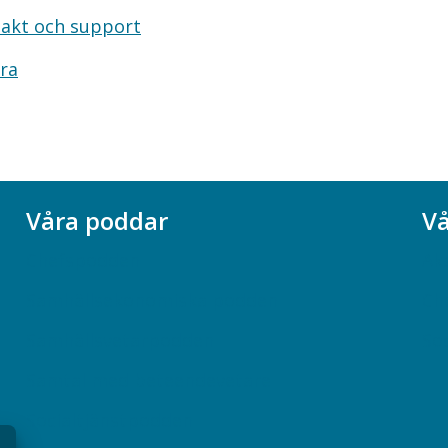
akt och support
ra
Våra poddar
Vå
Chefspodden
Ak
Samhällsekonomiska podden
Ch
Samhällsvetarpodden
So
Samtal med beteendevetare
Socialtjänstpodden