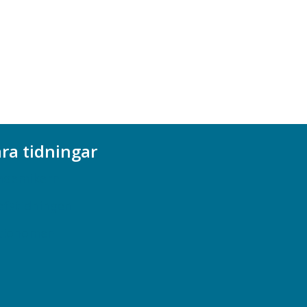
ra tidningar
ademikern
efstidningen
cionomen