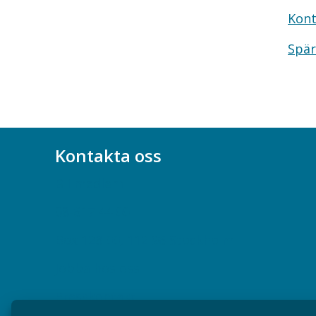
Kont
Spär
Kontakta oss
Bli medlem
08-617 44 00
Box 128 00, 112 96 Stockholm
Jobba hos oss
Presskontakt