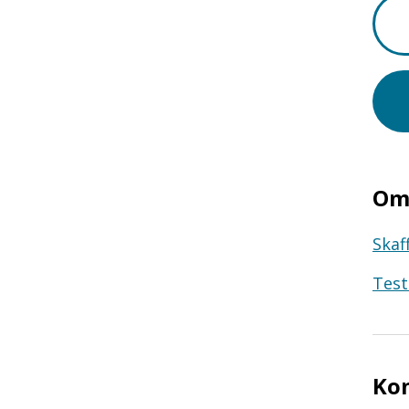
Om 
Skaf
Test
Ko