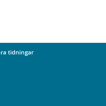
ra tidningar
ademikern
efstidningen
cionomen