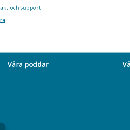
akt och support
ra
Våra poddar
Vå
Chefspodden
Ak
Samhällsekonomiska podden
Ch
Samhällsvetarpodden
So
Samtal med beteendevetare
Socialtjänstpodden