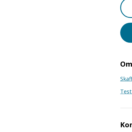
Om 
Skaf
Test
Ko