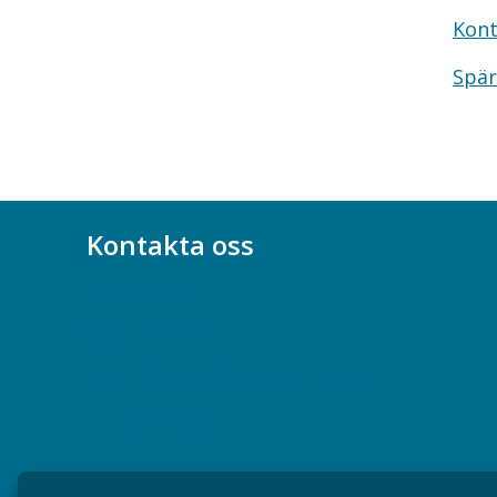
Kont
Spär
Kontakta oss
Bli medlem
08-617 44 00
Box 128 00, 112 96 Stockholm
Jobba hos oss
Presskontakt