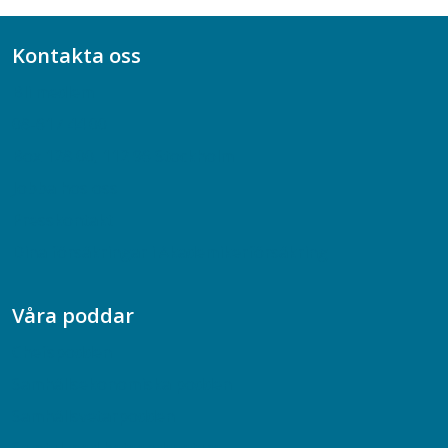
Kontakta oss
Bli medlem
08-617 44 00
Box 128 00, 112 96 Stockholm
Jobba hos oss
Presskontakt
Dina försäkringar i Akademikerförsäkring
Våra poddar
Chefspodden
Samhällsekonomiska podden
Samhällsvetarpodden