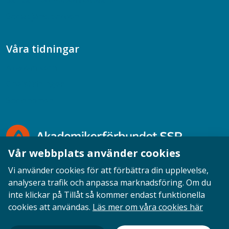
Samtal med beteendevetare
Socialtjänstpodden
Våra tidningar
Akademikern
Chefstidningen
Socionomen
Vår webbplats använder cookies
Vi använder cookies för att förbättra din upplevelse,
analysera trafik och anpassa marknadsföring. Om du
inte klickar på Tillåt så kommer endast funktionella
Opinion
English
Personuppgifter
Cookies
cookies att användas.
Läs mer om våra cookies här