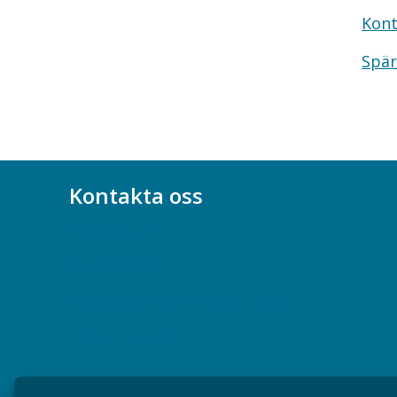
Kont
Spär
Kontakta oss
Bli medlem
08-617 44 00
Box 128 00, 112 96 Stockholm
Jobba hos oss
Presskontakt