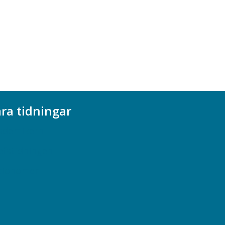
ra tidningar
ademikern
efstidningen
cionomen