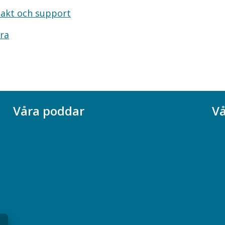
akt och support
ra
Våra poddar
Vå
Chefspodden
Ak
Samhällsekonomiska podden
Ch
Samhällsvetarpodden
So
Samtal med beteendevetare
Socialtjänstpodden