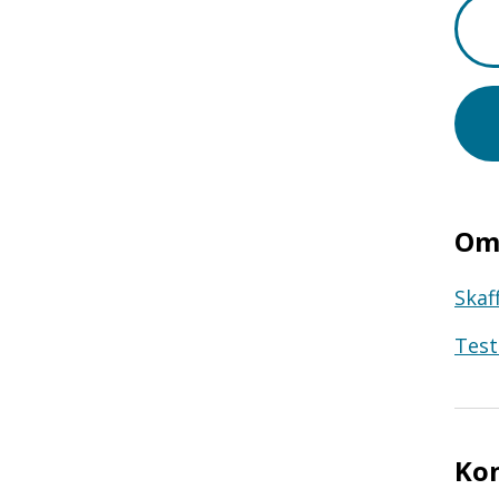
Om 
Skaf
Test
Ko