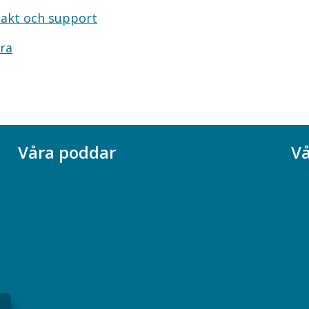
akt och support
ra
Våra poddar
Vå
Chefspodden
Ak
Samhällsekonomiska podden
Ch
Samhällsvetarpodden
So
Samtal med beteendevetare
Socialtjänstpodden