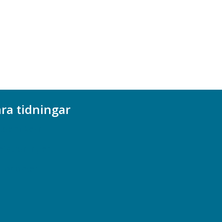
ra tidningar
ademikern
efstidningen
cionomen