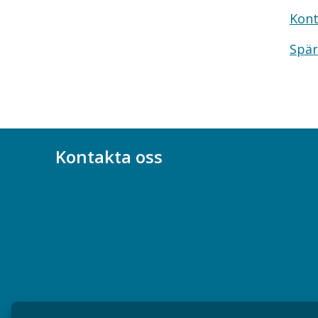
Kont
Spär
Kontakta oss
Bli medlem
08-617 44 00
Box 128 00, 112 96 Stockholm
Jobba hos oss
Presskontakt