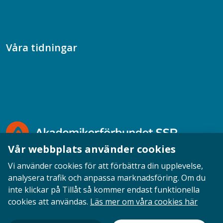
Samtal med beteendevetare
Socialtjänstpodden
Våra tidningar
Akademikern
Chefstidningen
Socionomen
Vår webbplats använder cookies
Vi använder cookies för att förbättra din upplevelse,
analysera trafik och anpassa marknadsföring. Om du
inte klickar på Tillåt så kommer endast funktionella
Opinion
English
Personuppgifter
Cookies
cookies att användas.
Läs mer om våra cookies här