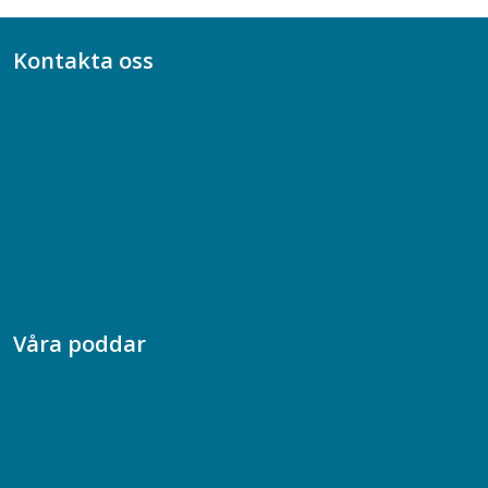
Kontakta oss
Bli medlem
08-617 44 00
Box 128 00, 112 96 Stockholm
Jobba hos oss
Presskontakt
Dina försäkringar i Akademikerförsäkring
Våra poddar
Chefspodden
Samhällsekonomiska podden
Samhällsvetarpodden