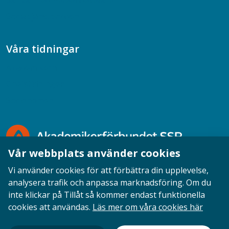
Samtal med beteendevetare
Socialtjänstpodden
Våra tidningar
Akademikern
Chefstidningen
Socionomen
Vår webbplats använder cookies
Vi använder cookies för att förbättra din upplevelse,
analysera trafik och anpassa marknadsföring. Om du
inte klickar på Tillåt så kommer endast funktionella
Opinion
English
Personuppgifter
Cookies
cookies att användas.
Läs mer om våra cookies här