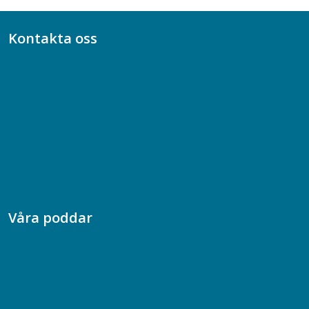
Kontakta oss
Bli medlem
08-617 44 00
Box 128 00, 112 96 Stockholm
Jobba hos oss
Presskontakt
Dina försäkringar i Akademikerförsäkring
Våra poddar
Chefspodden
Samhällsekonomiska podden
Samhällsvetarpodden