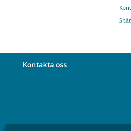
Kont
Spär
Kontakta oss
Bli medlem
08-617 44 00
Box 128 00, 112 96 Stockholm
Jobba hos oss
Presskontakt