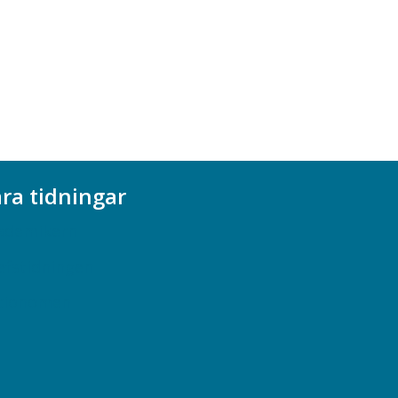
ra tidningar
ademikern
efstidningen
cionomen