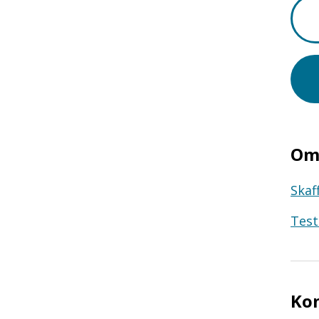
Om 
Skaf
Test
Ko