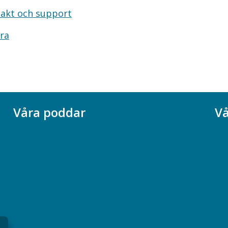
akt och support
ra
Våra poddar
Vå
Chefspodden
Ak
Samhällsekonomiska podden
Ch
Samhällsvetarpodden
So
Samtal med beteendevetare
Socialtjänstpodden