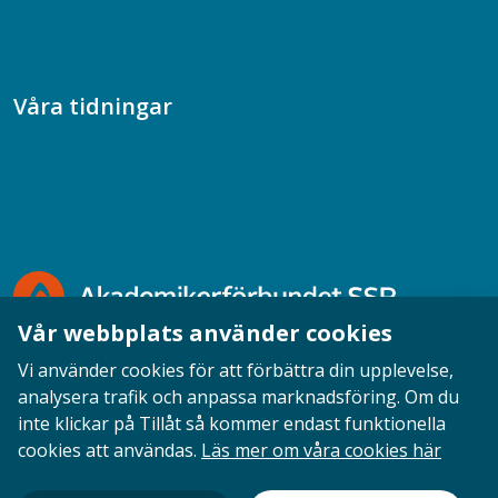
Samtal med beteendevetare
Socialtjänstpodden
Våra tidningar
Akademikern
Chefstidningen
Socionomen
Vår webbplats använder cookies
Vi använder cookies för att förbättra din upplevelse,
analysera trafik och anpassa marknadsföring. Om du
inte klickar på Tillåt så kommer endast funktionella
Opinion
English
Personuppgifter
Cookies
cookies att användas.
Läs mer om våra cookies här