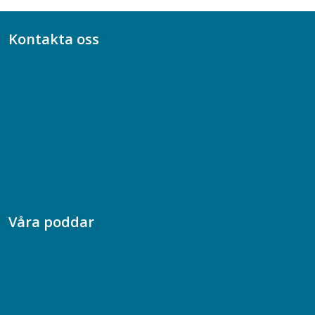
Kontakta oss
Bli medlem
08-617 44 00
Box 128 00, 112 96 Stockholm
Jobba hos oss
Presskontakt
Dina försäkringar i Akademikerförsäkring
Våra poddar
Chefspodden
Samhällsekonomiska podden
Samhällsvetarpodden