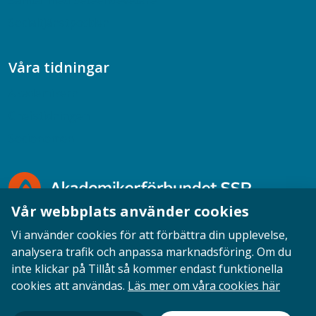
Samtal med beteendevetare
Socialtjänstpodden
Våra tidningar
Akademikern
Chefstidningen
Socionomen
Vår webbplats använder cookies
Vi använder cookies för att förbättra din upplevelse,
analysera trafik och anpassa marknadsföring. Om du
inte klickar på Tillåt så kommer endast funktionella
Opinion
English
Personuppgifter
Cookies
cookies att användas.
Läs mer om våra cookies här