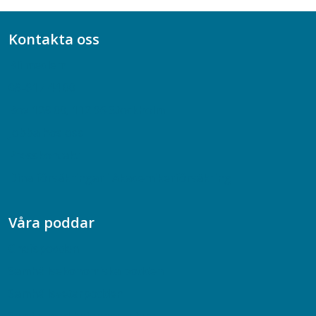
Kontakta oss
Bli medlem
08-617 44 00
Box 128 00, 112 96 Stockholm
Jobba hos oss
Presskontakt
Dina försäkringar i Akademikerförsäkring
Våra poddar
Chefspodden
Samhällsekonomiska podden
Samhällsvetarpodden