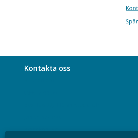
Kont
Spär
Kontakta oss
Bli medlem
08-617 44 00
Box 128 00, 112 96 Stockholm
Jobba hos oss
Presskontakt