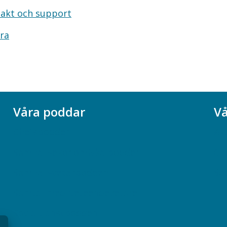
akt och support
ra
Våra poddar
Vå
Chefspodden
Ak
Samhällsekonomiska podden
Ch
Samhällsvetarpodden
So
Samtal med beteendevetare
Socialtjänstpodden