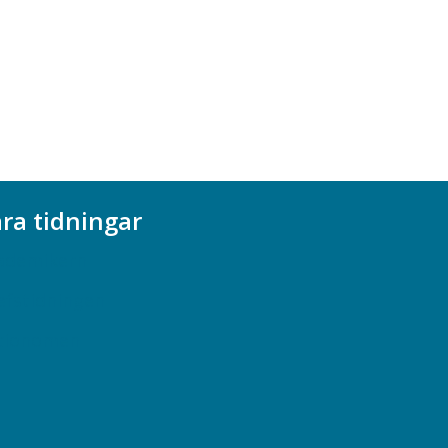
ra tidningar
ademikern
efstidningen
cionomen