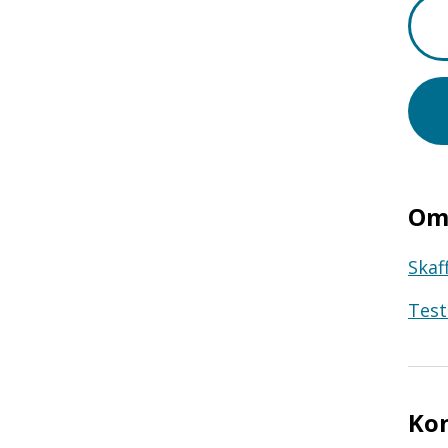
Om 
Skaf
Test
Ko