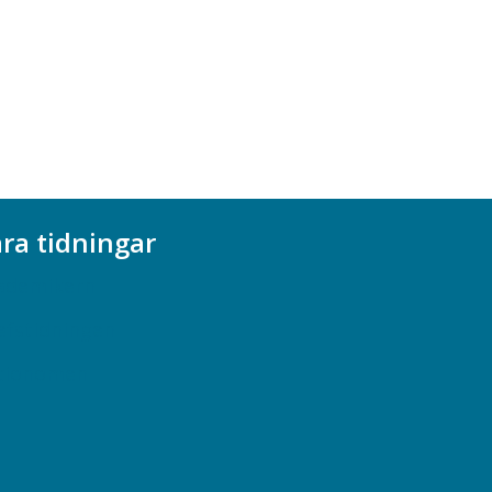
ra tidningar
ademikern
efstidningen
cionomen