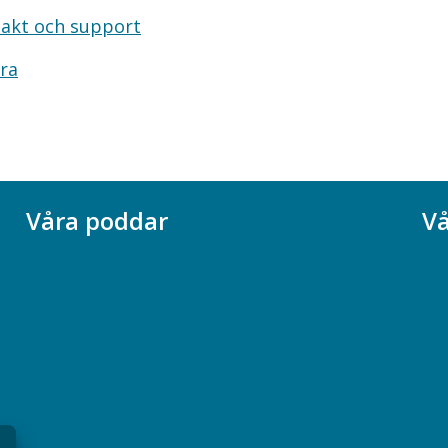
akt och support
ra
Våra poddar
Vå
Chefspodden
Ak
Samhällsekonomiska podden
Ch
Samhällsvetarpodden
So
Samtal med beteendevetare
Socialtjänstpodden