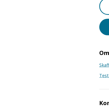
Om 
Skaf
Test
Ko