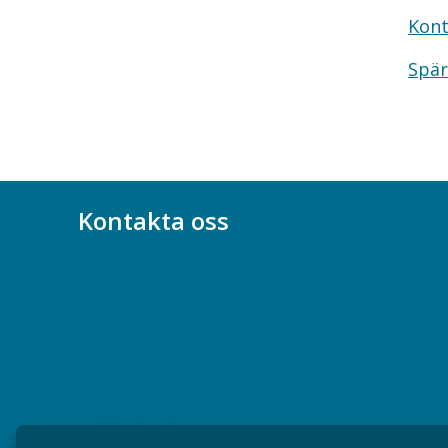
Kont
Spär
Kontakta oss
Bli medlem
08-617 44 00
Box 128 00, 112 96 Stockholm
Jobba hos oss
Presskontakt