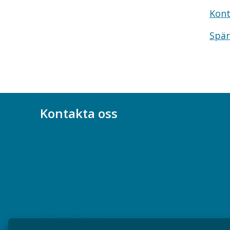
Kont
Spär
Kontakta oss
Bli medlem
08-617 44 00
Box 128 00, 112 96 Stockholm
Jobba hos oss
Presskontakt