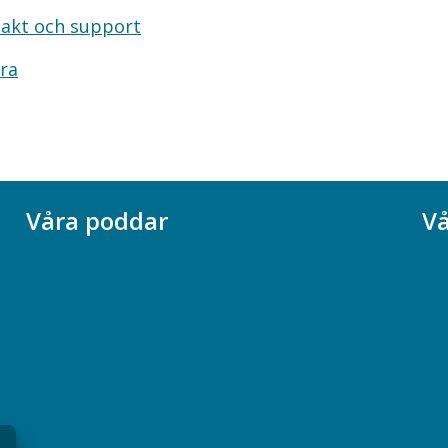
akt och support
ra
Våra poddar
Vå
Chefspodden
Ak
Samhällsekonomiska podden
Ch
Samhällsvetarpodden
So
Samtal med beteendevetare
Socialtjänstpodden