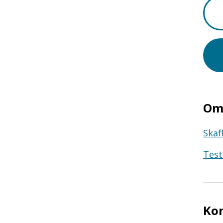
Om 
Skaf
Test
Ko