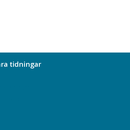
ra tidningar
ademikern
efstidningen
cionomen