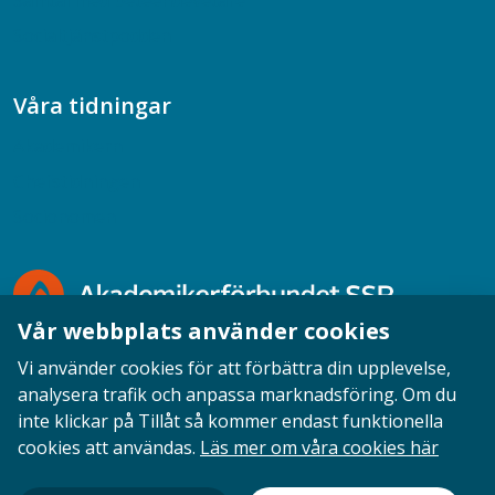
Samtal med beteendevetare
Socialtjänstpodden
Våra tidningar
Akademikern
Chefstidningen
Socionomen
Vår webbplats använder cookies
Vi använder cookies för att förbättra din upplevelse,
analysera trafik och anpassa marknadsföring. Om du
inte klickar på Tillåt så kommer endast funktionella
Opinion
English
Personuppgifter
Cookies
cookies att användas.
Läs mer om våra cookies här