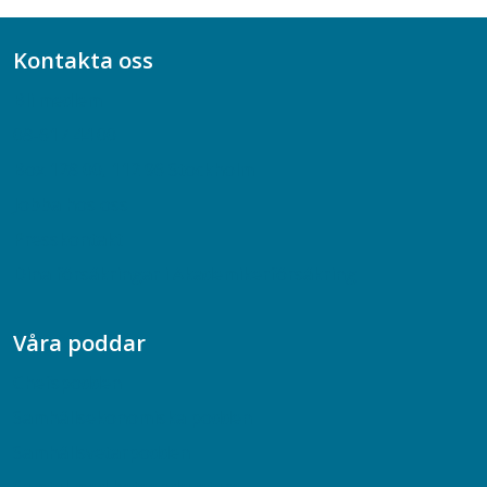
Kontakta oss
Bli medlem
08-617 44 00
Box 128 00, 112 96 Stockholm
Jobba hos oss
Presskontakt
Dina försäkringar i Akademikerförsäkring
Våra poddar
Chefspodden
Samhällsekonomiska podden
Samhällsvetarpodden