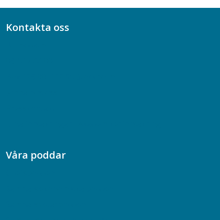
Kontakta oss
Bli medlem
08-617 44 00
Box 128 00, 112 96 Stockholm
Jobba hos oss
Presskontakt
Dina försäkringar i Akademikerförsäkring
Våra poddar
Chefspodden
Samhällsekonomiska podden
Samhällsvetarpodden