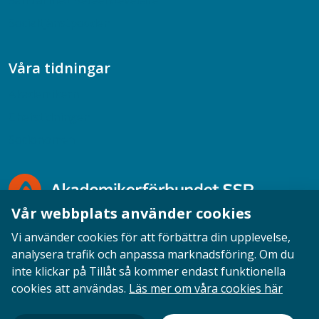
Samtal med beteendevetare
Socialtjänstpodden
Våra tidningar
Akademikern
Chefstidningen
Socionomen
Vår webbplats använder cookies
Vi använder cookies för att förbättra din upplevelse,
analysera trafik och anpassa marknadsföring. Om du
inte klickar på Tillåt så kommer endast funktionella
Opinion
English
Personuppgifter
Cookies
cookies att användas.
Läs mer om våra cookies här