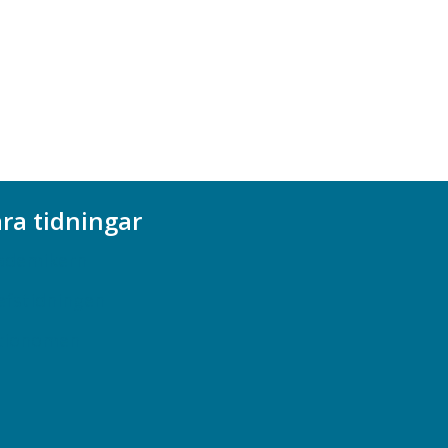
ra tidningar
ademikern
efstidningen
cionomen