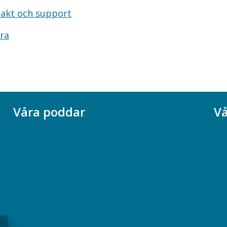
akt och support
ra
Våra poddar
Vå
Chefspodden
Ak
Samhällsekonomiska podden
Ch
Samhällsvetarpodden
So
Samtal med beteendevetare
Socialtjänstpodden