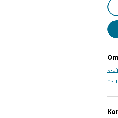
Om 
Skaf
Test
Ko