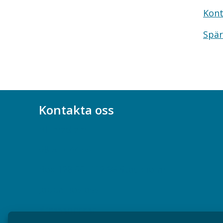
Kont
Spär
Kontakta oss
Bli medlem
08-617 44 00
Box 128 00, 112 96 Stockholm
Jobba hos oss
Presskontakt