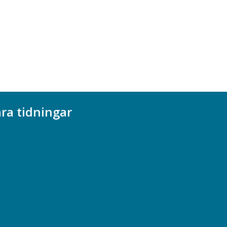
ra tidningar
ademikern
efstidningen
cionomen