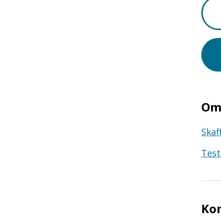
Om 
Skaf
Test
Ko