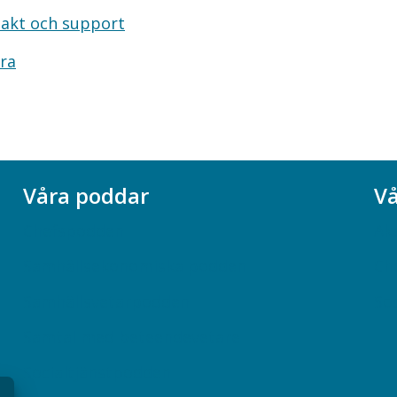
akt och support
ra
Våra poddar
Vå
Chefspodden
Ak
Samhällsekonomiska podden
Ch
Samhällsvetarpodden
So
Samtal med beteendevetare
Socialtjänstpodden