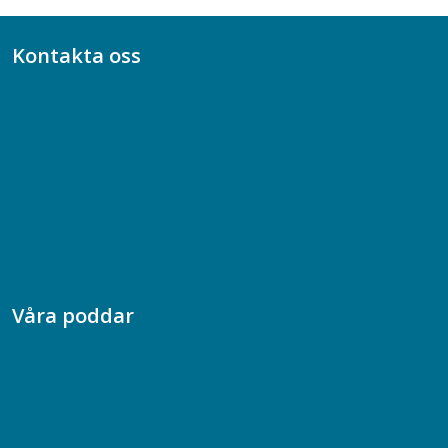
Kontakta oss
Bli medlem
08-617 44 00
Box 128 00, 112 96 Stockholm
Jobba hos oss
Presskontakt
Dina försäkringar i Akademikerförsäkring
Våra poddar
Chefspodden
Samhällsekonomiska podden
Samhällsvetarpodden