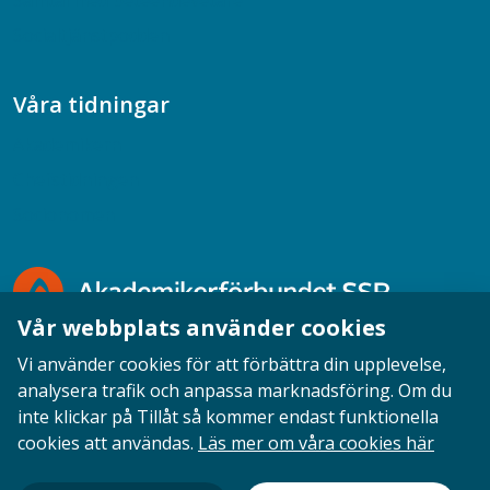
Samtal med beteendevetare
Socialtjänstpodden
Våra tidningar
Akademikern
Chefstidningen
Socionomen
Vår webbplats använder cookies
Vi använder cookies för att förbättra din upplevelse,
analysera trafik och anpassa marknadsföring. Om du
inte klickar på Tillåt så kommer endast funktionella
Opinion
English
Personuppgifter
Cookies
cookies att användas.
Läs mer om våra cookies här