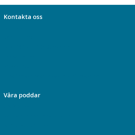
Kontakta oss
Bli medlem
08-617 44 00
Box 128 00, 112 96 Stockholm
Jobba hos oss
Presskontakt
Dina försäkringar i Akademikerförsäkring
Våra poddar
Chefspodden
Samhällsekonomiska podden
Samhällsvetarpodden