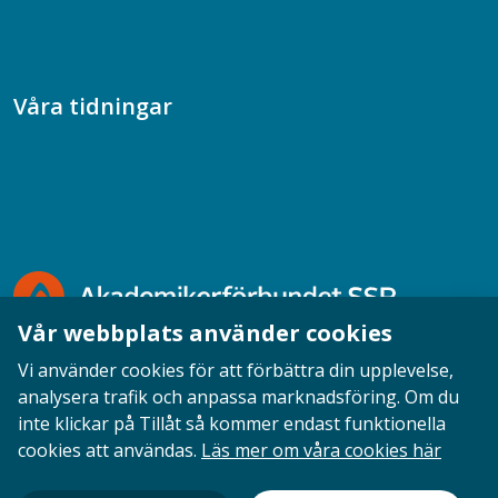
Samtal med beteendevetare
Socialtjänstpodden
Våra tidningar
Akademikern
Chefstidningen
Socionomen
Vår webbplats använder cookies
Vi använder cookies för att förbättra din upplevelse,
analysera trafik och anpassa marknadsföring. Om du
inte klickar på Tillåt så kommer endast funktionella
Opinion
English
Personuppgifter
Cookies
cookies att användas.
Läs mer om våra cookies här