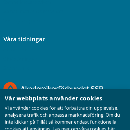
Samhällsvetarpodden
Samtal med beteendevetare
Socialtjänstpodden
Våra tidningar
Akademikern
Chefstidningen
Socionomen
Vår webbplats använder cookies
Vi använder cookies för att förbättra din upplevelse,
analysera trafik och anpassa marknadsföring. Om du
inte klickar på Tillåt så kommer endast funktionella
Opinion
English
Personuppgifter
Cookies
cookies att användas.
Läs mer om våra cookies här