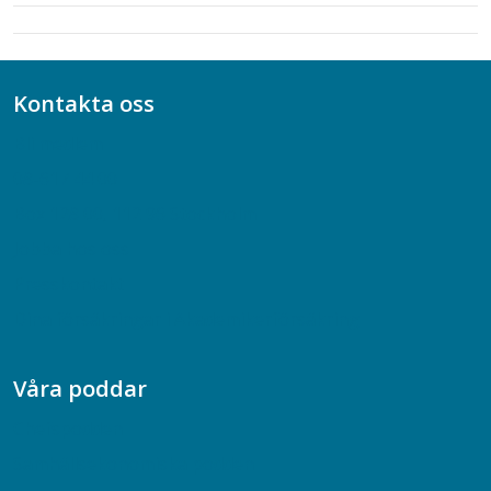
Kontakta oss
Bli medlem
08-617 44 00
Box 128 00, 112 96 Stockholm
Jobba hos oss
Presskontakt
Dina försäkringar i Akademikerförsäkring
Våra poddar
Chefspodden
Samhällsekonomiska podden