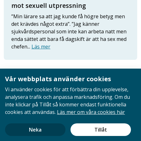
mot sexuell utpressning
”Min lärare sa att jag kunde få högre betyg men
det krävdes något extra”. ”Jag känner
sjukvårdspersonal som inte kan arbeta natt men
enda sättet att bara få dagskift är att ha sex med
chefen...
Läs mer
1
2
3
Vår webbplats använder cookies
Go
Go
to
to
Vi använder cookies för att förbättra din upplevelse,
next
last
analysera trafik och anpassa marknadsföring. Om du
page
page
inte klickar på Tillåt så kommer endast funktionella
Kontakta oss
cookies att användas.
Läs mer om våra cookies här
Bli medlem
08-617 44 00
Neka
Tillåt
Box 128 00, 112 96 Stockholm