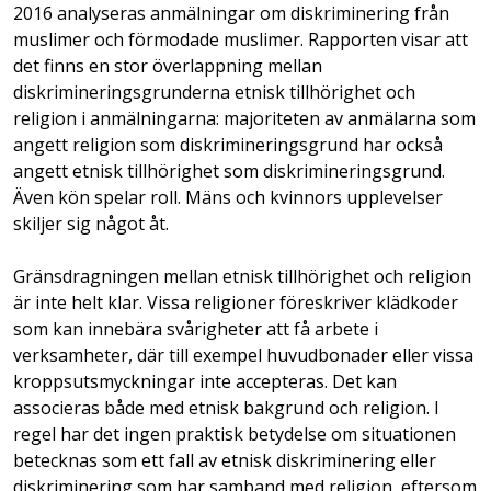
2016 analyseras anmälningar om diskriminering från
muslimer och förmodade muslimer. Rapporten visar att
det finns en stor överlappning mellan
diskrimineringsgrunderna etnisk tillhörighet och
religion i anmälningarna: majoriteten av anmälarna som
angett religion som diskrimineringsgrund har också
angett etnisk tillhörighet som diskrimineringsgrund.
Även kön spelar roll. Mäns och kvinnors upplevelser
skiljer sig något åt.
Gränsdragningen mellan etnisk tillhörighet och religion
är inte helt klar. Vissa religioner föreskriver klädkoder
som kan innebära svårigheter att få arbete i
verksamheter, där till exempel huvudbonader eller vissa
kroppsutsmyckningar inte accepteras. Det kan
associeras både med etnisk bakgrund och religion. I
regel har det ingen praktisk betydelse om situationen
betecknas som ett fall av etnisk diskriminering eller
diskriminering som har samband med religion, eftersom