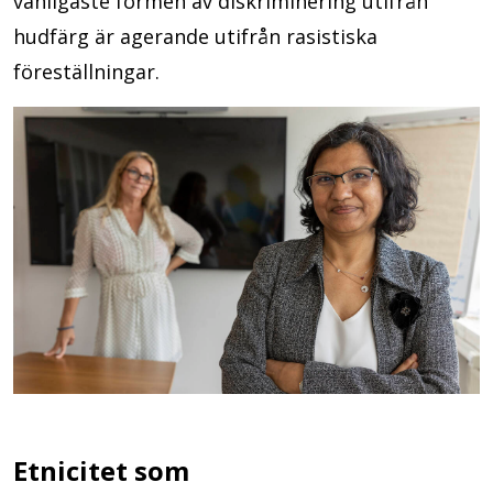
vanligaste formen av diskriminering utifrån
hudfärg är agerande utifrån rasistiska
föreställningar.
Etnicitet som