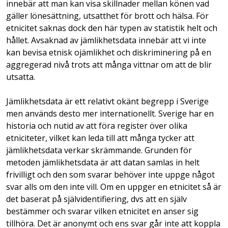
innebär att man kan visa skillnader mellan könen vad
gäller lönesättning, utsatthet för brott och hälsa. För
etnicitet saknas dock den här typen av statistik helt och
hållet. Avsaknad av jämlikhetsdata innebär att vi inte
kan bevisa etnisk ojämlikhet och diskriminering på en
aggregerad nivå trots att många vittnar om att de blir
utsatta.
Jämlikhetsdata är ett relativt okänt begrepp i Sverige
men används desto mer internationellt. Sverige har en
historia och nutid av att föra register över olika
etniciteter, vilket kan leda till att många tycker att
jämlikhetsdata verkar skrämmande. Grunden för
metoden jämlikhetsdata är att datan samlas in helt
frivilligt och den som svarar behöver inte uppge något
svar alls om den inte vill. Om en uppger en etnicitet så är
det baserat på självidentifiering, dvs att en själv
bestämmer och svarar vilken etnicitet en anser sig
tillhöra. Det är anonymt och ens svar går inte att koppla