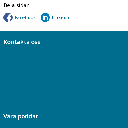
Dela sidan
Facebook
LinkedIn
Kontakta oss
Bli medlem
08-617 44 00
Box 128 00, 112 96 Stockholm
Jobba hos oss
Presskontakt
Dina försäkringar i Akademikerförsäkring
Våra poddar
Chefspodden