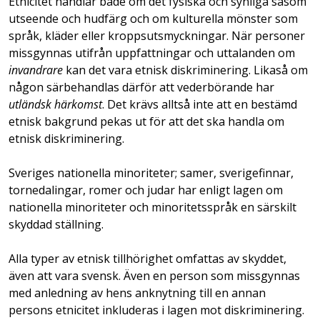
Etnicitet handlar både om det fysiska och synliga såsom
utseende och hudfärg och om kulturella mönster som
språk, kläder eller kroppsutsmyckningar. När personer
missgynnas utifrån uppfattningar och uttalanden om
invandrare
kan det vara etnisk diskriminering. Likaså om
någon särbehandlas därför att vederbörande har
utländsk härkomst
. Det krävs alltså inte att en bestämd
etnisk bakgrund pekas ut för att det ska handla om
etnisk diskriminering.
Sveriges nationella minoriteter; samer, sverigefinnar,
tornedalingar, romer och judar har enligt lagen om
nationella minoriteter och minoritetsspråk en särskilt
skyddad ställning.
Alla typer av etnisk tillhörighet omfattas av skyddet,
även att vara svensk. Även en person som missgynnas
med anledning av hens anknytning till en annan
persons etnicitet inkluderas i lagen mot diskriminering.