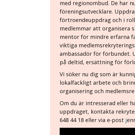
med regionombud. De har nu 
föreningsutvecklare. Uppdrag
förtroendeuppdrag och i roll
medlemmar att organisera sig
mentor för mindre erfarna fac
viktiga medlemsrekryterings
ambassadör för förbundet. 
på deltid, ersättning för för
Vi söker nu dig som är kunni
lokalfackligt arbete och brin
organisering och medlemsrek
Om du är intresserad eller h
uppdraget, kontakta rekryte
648 44 18 eller via e-post
j
en