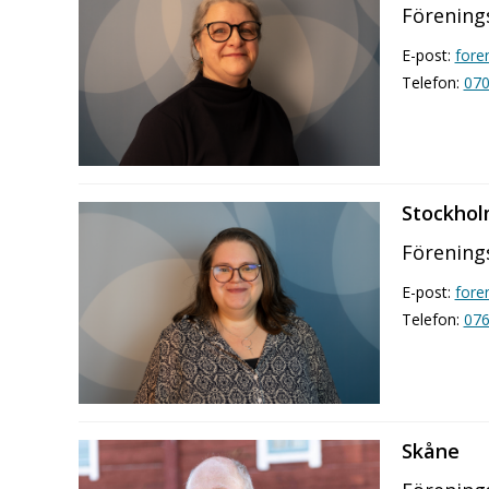
Förening
E-post:
fore
Telefon:
07
Stockhol
Förenings
E-post:
fore
Telefon:
076
Skåne