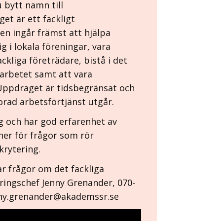
bytt namn till
et är ett fackligt
en ingår främst att hjälpa
 i lokala föreningar, vara
kliga företrädare, bistå i det
arbetet samt att vara
Uppdraget är tidsbegränsat och
lorad arbetsförtjänst utgår.
g och har god erfarenhet av
ner för frågor som rör
rytering.
ar frågor om det fackliga
ringschef Jenny Grenander, 070-
ny.grenander@akademssr.se