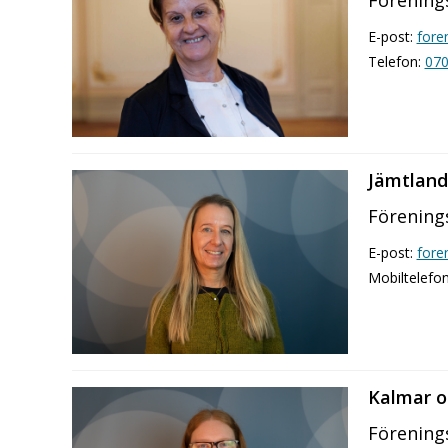
E-post:
fore
Telefon:
070
Jämtland
Förenings
E-post:
fore
Mobiltelefo
Kalmar o
Förenings