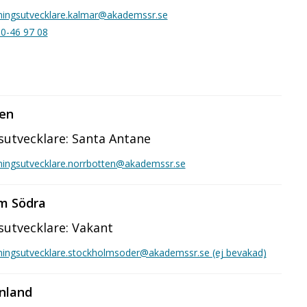
ningsutvecklare.kalmar@akademssr.se
0-46 97 08
en
sutvecklare: Santa Antane
ningsutvecklare.norrbotten@akademssr.se
m Södra
sutvecklare: Vakant
ningsutvecklare.stockholmsoder@akademssr.se (ej bevakad)
nland