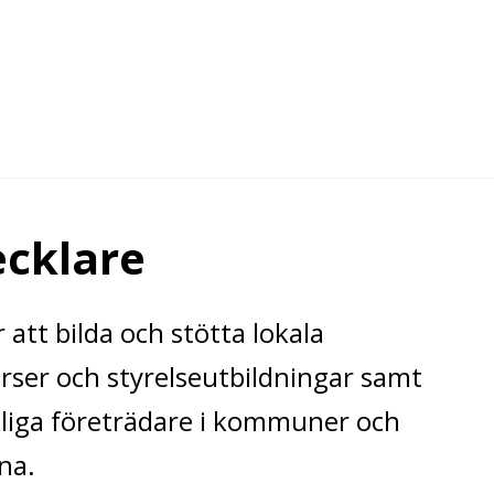
ecklare
att bilda och stötta lokala
urser och styrelseutbildningar samt
kliga företrädare i kommuner och
rna.