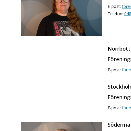
E-post:
fore
Telefon:
048
Norrbott
Förening
E-post:
fore
Stockhol
Förening
E-post:
fore
Söderma