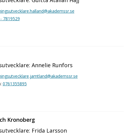
ningsutvecklare.halland@akademssr.se
- 7819529
utvecklare: Annelie Runfors
ningsutvecklare.jamtland@akademssr.se
n:
0761355895
ch Kronoberg
utvecklare: Frida Larsson