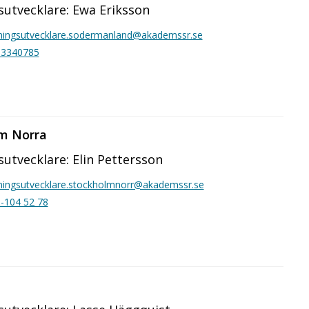
sutvecklare: Ewa Eriksson
ningsutvecklare.sodermanland@akademssr.se
03340785
m Norra
utvecklare: Elin Pettersson
ningsutvecklare.stockholmnorr@akademssr.se
-104 52 78