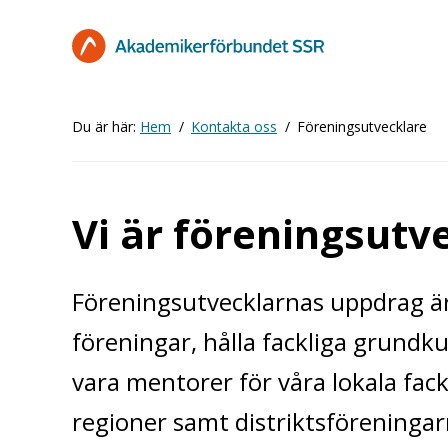
Hoppa
till
huvudinnehåll
Du är här:
Hem
Kontakta oss
Föreningsutvecklare
Vi är föreningsutv
Föreningsutvecklarnas uppdrag är 
föreningar, hålla fackliga grundk
vara mentorer för våra lokala fac
regioner samt distriktsföreninga