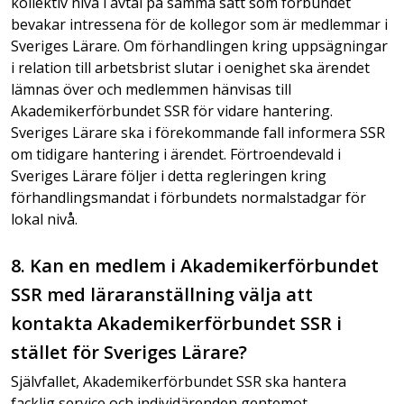
kollektiv nivå i avtal på samma sätt som förbundet
bevakar intressena för de kollegor som är medlemmar i
Sveriges Lärare. Om förhandlingen kring uppsägningar
i relation till arbetsbrist slutar i oenighet ska ärendet
lämnas över och medlemmen hänvisas till
Akademikerförbundet SSR för vidare hantering.
Sveriges Lärare ska i förekommande fall informera SSR
om tidigare hantering i ärendet. Förtroendevald i
Sveriges Lärare följer i detta regleringen kring
förhandlingsmandat i förbundets normalstadgar för
lokal nivå.
8. Kan en medlem i Akademikerförbundet
SSR med läraranställning välja att
kontakta Akademikerförbundet SSR i
stället för Sveriges Lärare?
Självfallet, Akademikerförbundet SSR ska hantera
facklig service och individärenden gentemot