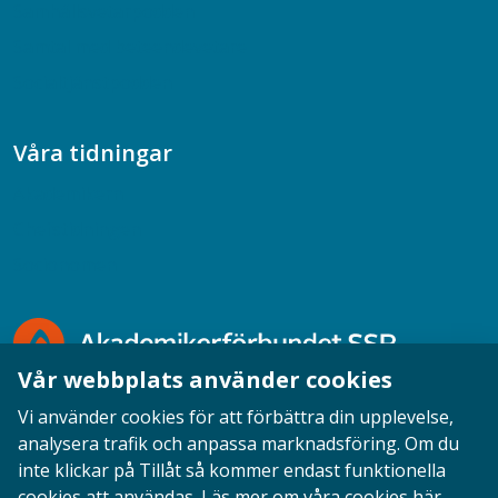
Samhällsvetarpodden
Samtal med beteendevetare
Socialtjänstpodden
Våra tidningar
Akademikern
Chefstidningen
Socionomen
Vår webbplats använder cookies
Vi använder cookies för att förbättra din upplevelse,
analysera trafik och anpassa marknadsföring. Om du
inte klickar på Tillåt så kommer endast funktionella
Opinion
English
Personuppgifter
Cookies
cookies att användas.
Läs mer om våra cookies här