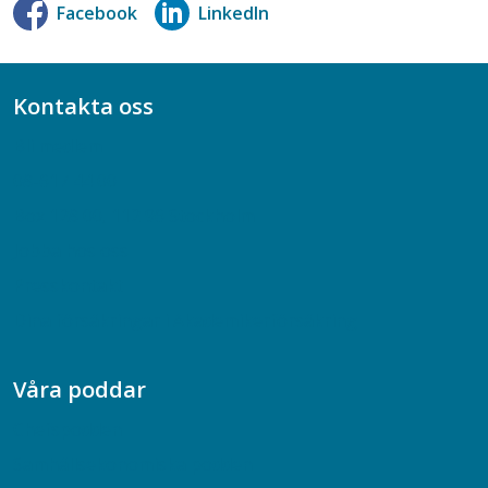
Facebook
LinkedIn
Kontakta oss
Bli medlem
08-617 44 00
Box 128 00, 112 96 Stockholm
Jobba hos oss
Presskontakt
Dina försäkringar i Akademikerförsäkring
Våra poddar
Chefspodden
Samhällsekonomiska podden