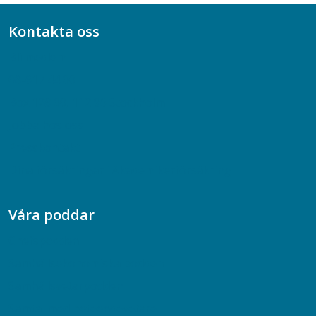
Kontakta oss
Bli medlem
08-617 44 00
Box 128 00, 112 96 Stockholm
Jobba hos oss
Presskontakt
Dina försäkringar i Akademikerförsäkring
Våra poddar
Chefspodden
Samhällsekonomiska podden
Samhällsvetarpodden
Samtal med beteendevetare