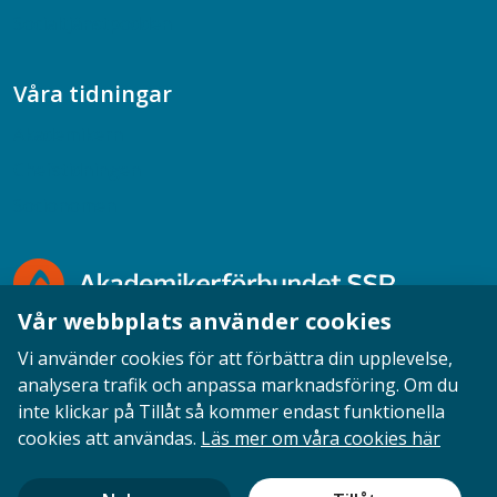
Socialtjänstpodden
Våra tidningar
Akademikern
Chefstidningen
Socionomen
Vår webbplats använder cookies
Vi använder cookies för att förbättra din upplevelse,
analysera trafik och anpassa marknadsföring. Om du
inte klickar på Tillåt så kommer endast funktionella
Opinion
English
Personuppgifter
Cookies
cookies att användas.
Läs mer om våra cookies här