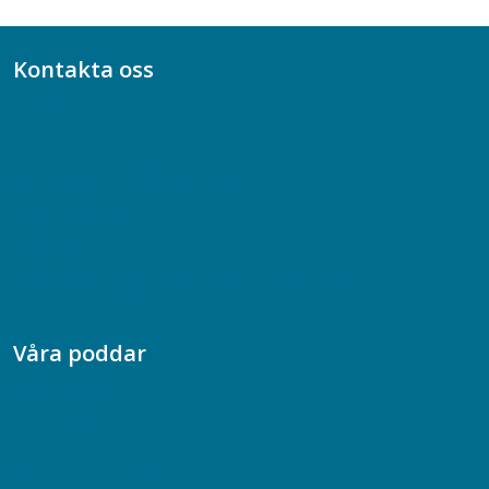
Kontakta oss
Bli medlem
08-617 44 00
Box 128 00, 112 96 Stockholm
Jobba hos oss
Presskontakt
Dina försäkringar i Akademikerförsäkring
Våra poddar
Chefspodden
Samhällsekonomiska podden
Samhällsvetarpodden