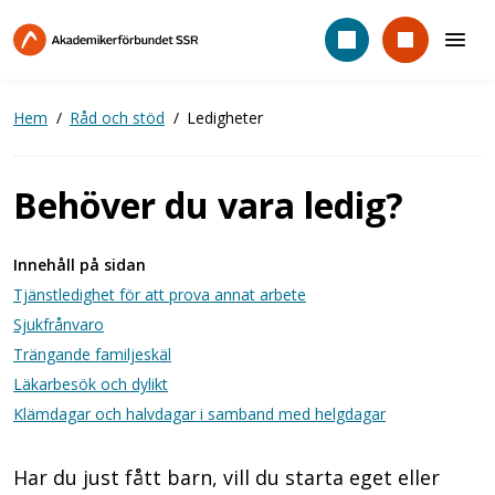
Hoppa
till
huvudinnehåll
Hem
Råd och stöd
Ledigheter
Behöver du vara ledig?
Innehåll på sidan
Tjänstledighet för att prova annat arbete
Sjukfrånvaro
Trängande familjeskäl
Läkarbesök och dylikt
Klämdagar och halvdagar i samband med helgdagar
Har du just fått barn, vill du starta eget eller