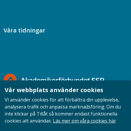
Samtal med beteendevetare
Socialtjänstpodden
Våra tidningar
Akademikern
Chefstidningen
Socionomen
Vår webbplats använder cookies
Vi använder cookies för att förbättra din upplevelse,
analysera trafik och anpassa marknadsföring. Om du
inte klickar på Tillåt så kommer endast funktionella
Opinion
English
Personuppgifter
Cookies
cookies att användas.
Läs mer om våra cookies här