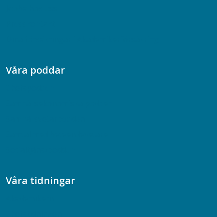
Jobba hos oss
Presskontakt
Dina försäkringar i Akademikerförsäkring
Våra poddar
Chefspodden
Samhällsekonomiska podden
Samhällsvetarpodden
Samtal med beteendevetare
Socialtjänstpodden
Våra tidningar
Akademikern
Chefstidningen