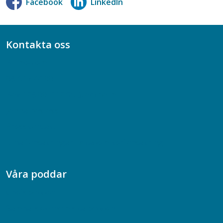
Facebook
LinkedIn
Kontakta oss
Bli medlem
08-617 44 00
Box 128 00, 112 96 Stockholm
Jobba hos oss
Presskontakt
Dina försäkringar i Akademikerförsäkring
Våra poddar
Chefspodden
Samhällsekonomiska podden