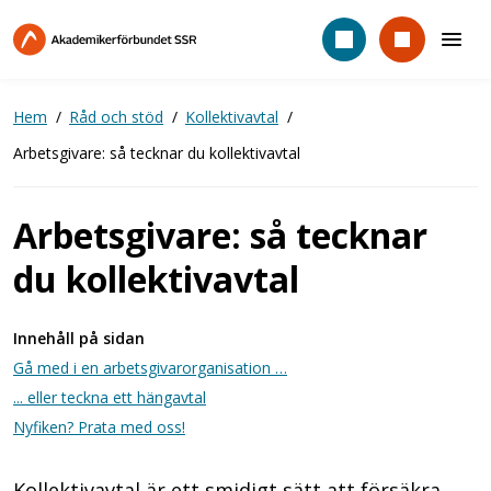
Hoppa
till
huvudinnehåll
Hem
Råd och stöd
Kollektivavtal
Arbetsgivare: så tecknar du kollektivavtal
Arbetsgivare: så tecknar
du kollektivavtal
Innehåll på sidan
Gå med i en arbetsgivarorganisation …
... eller teckna ett hängavtal
Nyfiken? Prata med oss!
Kollektivavtal är ett smidigt sätt att försäkra