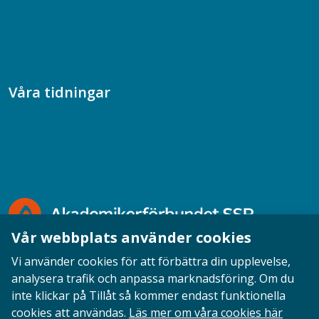
Samhällsvetarpodden
Samtal med beteendevetare
Socialtjänstpodden
Våra tidningar
Akademikern
Chefstidningen
Socionomen
Vår webbplats använder cookies
Vi använder cookies för att förbättra din upplevelse,
analysera trafik och anpassa marknadsföring. Om du
inte klickar på Tillåt så kommer endast funktionella
Opinion
English
Personuppgifter
Cookies
cookies att användas.
Läs mer om våra cookies här