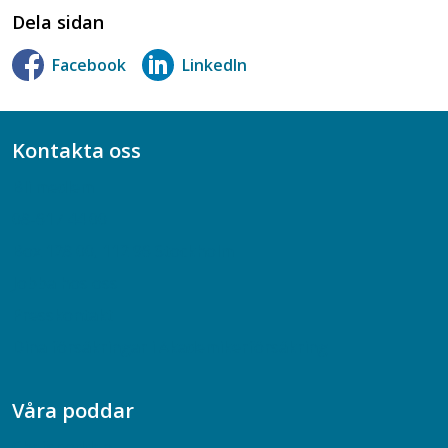
Dela sidan
Facebook
LinkedIn
Kontakta oss
Bli medlem
08-617 44 00
Box 128 00, 112 96 Stockholm
Jobba hos oss
Presskontakt
Dina försäkringar i Akademikerförsäkring
Våra poddar
Chefspodden