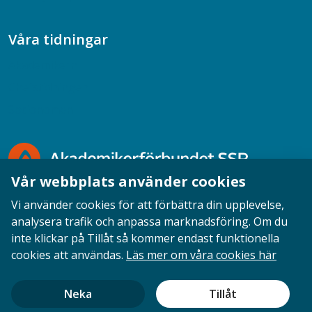
Våra tidningar
Akademikern
Chefstidningen
Socionomen
Vår webbplats använder cookies
Vi använder cookies för att förbättra din upplevelse,
analysera trafik och anpassa marknadsföring. Om du
inte klickar på Tillåt så kommer endast funktionella
Opinion
English
Personuppgifter
Cookies
cookies att användas.
Läs mer om våra cookies här
Ansvarig utgivare: Cecilia Sandahl
Neka
Tillåt