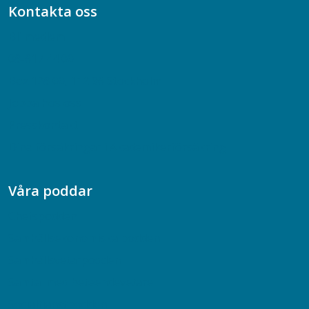
Kontakta oss
Bli medlem
08-617 44 00
Box 128 00, 112 96 Stockholm
Jobba hos oss
Presskontakt
Dina försäkringar i Akademikerförsäkring
Våra poddar
Chefspodden
Samhällsekonomiska podden
Samhällsvetarpodden
Samtal med beteendevetare
Socialtjänstpodden