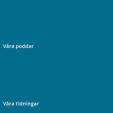
Box 128 00, 112 96 Stockholm
Jobba hos oss
Presskontakt
Dina försäkringar i Akademikerförsäkring
Våra poddar
Chefspodden
Samhällsekonomiska podden
Samhällsvetarpodden
Samtal med beteendevetare
Socialtjänstpodden
Våra tidningar
Akademikern