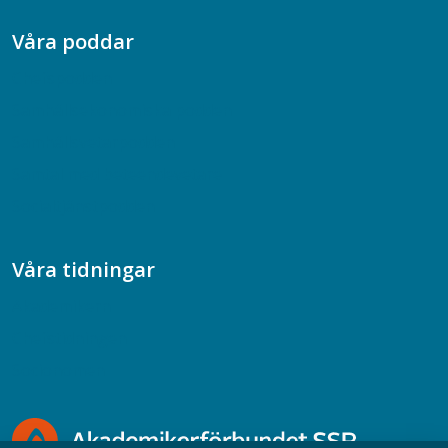
Våra poddar
Chefspodden
Samhällsekonomiska podden
Samhällsvetarpodden
Samtal med beteendevetare
Socialtjänstpodden
Våra tidningar
Akademikern
Chefstidningen
Socionomen