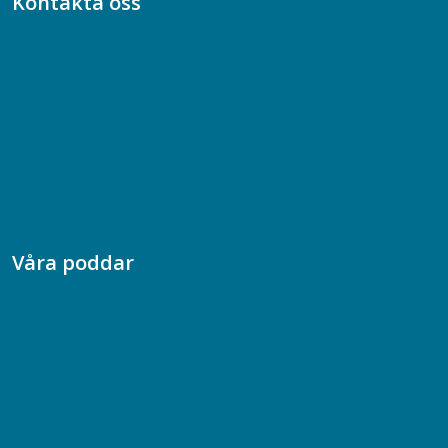
Kontakta oss
Bli medlem
08-617 44 00
Box 128 00, 112 96 Stockholm
Jobba hos oss
Presskontakt
Dina försäkringar i Akademikerförsäkring
Våra poddar
Chefspodden
Samhällsekonomiska podden
Samhällsvetarpodden
Samtal med beteendevetare
Socialtjänstpodden