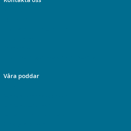
Bli medlem
08-617 44 00
Box 128 00, 112 96 Stockholm
Jobba hos oss
Presskontakt
Dina försäkringar i Akademikerförsäkring
Våra poddar
Chefspodden
Samhällsekonomiska podden
Samhällsvetarpodden
Samtal med beteendevetare
Socialtjänstpodden