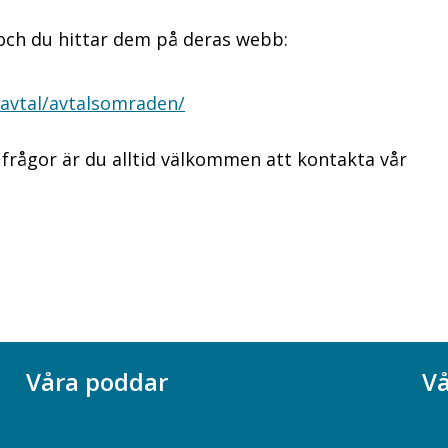
 och du hittar dem på deras webb:
vavtal/avtalsomraden/
r frågor är du alltid välkommen att kontakta vår
Våra poddar
Vå
Chefspodden
Ak