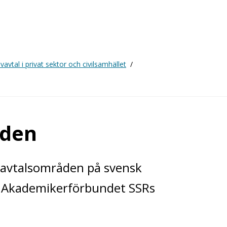
ivavtal i privat sektor och civilsamhället
åden
ivavtalsområden på svensk
r Akademikerförbundet SSRs