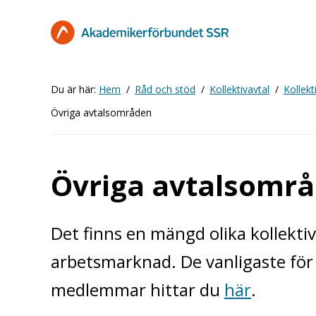
Hoppa
till
huvudinnehåll
Du är här:
Hem
Råd och stöd
Kollektivavtal
Kollekt
Övriga avtalsområden
Övriga avtalsomr
Det finns en mängd olika kollekt
arbetsmarknad. De vanligaste fö
medlemmar hittar du
här
.