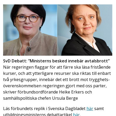
SvD Debatt: ”Ministerns besked innebär avtalsbrott”
När regeringen flaggar för att färre ska läsa fristående
kurser, och att ytterligare resurser ska riktas till enbart
två yrkesgrupper, innebär det ett brott mot trygghets­
överens­kommelsen regeringen gjort med oss parter,
skriver förbundsordförande Heike Erkers och
samhällspolitiska chefen Ursula Berge
Läs förbundets replik i Svenska Dagbladet
här
samt
utbildningsministerns debattartikel
här
.