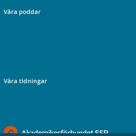
Våra poddar
Chefspodden
Samhällsekonomiska podden
Samhällsvetarpodden
Samtal med beteendevetare
Socialtjänstpodden
Våra tidningar
Akademikern
Chefstidningen
Socionomen