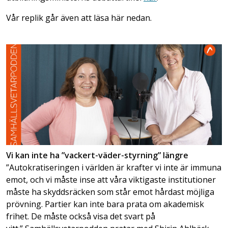
Vår replik går även att läsa här nedan.
Vi kan inte ha ”vackert-väder-styrning” längre
”Autokratiseringen i världen är krafter vi inte är immuna
emot, och vi måste inse att våra viktigaste institutioner
måste ha skyddsräcken som står emot hårdast möjliga
prövning. Partier kan inte bara prata om akademisk
frihet. De måste också visa det svart på