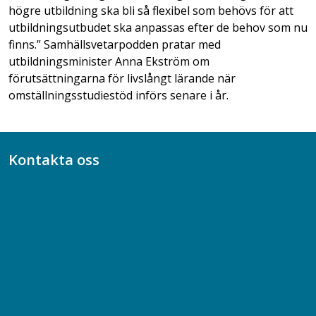
högre utbildning ska bli så flexibel som behövs för att
utbildningsutbudet ska anpassas efter de behov som nu
finns.” Samhällsvetarpodden pratar med
utbildningsminister Anna Ekström om
förutsättningarna för livslångt lärande när
omställningsstudiestöd införs senare i år.
Kontakta oss
Bli medlem
08-617 44 00
Box 128 00, 112 96 Stockholm
Jobba hos oss
Presskontakt
Dina försäkringar i Akademikerförsäkring