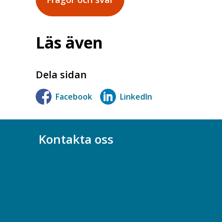
Läs även
Dela sidan
Facebook
LinkedIn
Kontakta oss
Bli medlem
08-617 44 00
Box 128 00, 112 96 Stockholm
Jobba hos oss