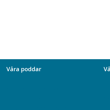
Våra poddar
Vå
Chefspodden
Ak
Samhällsekonomiska podden
Ch
Samhällsvetarpodden
So
Samtal med beteendevetare