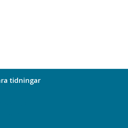
ra tidningar
ademikern
efstidningen
cionomen