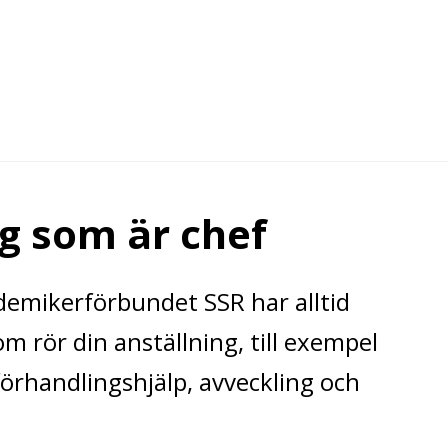
ig som är chef
emikerförbundet SSR har alltid
som rör din anställning, till exempel
förhandlingshjälp, avveckling och