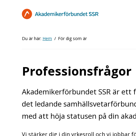
Hoppa
till
huvudinnehåll
Du är här:
Hem
För dig som är
Professionsfrågor
Akademikerförbundet SSR är ett f
det ledande samhällsvetarförbunde
med att höja statusen på din aka
Vi stärker dig i din yrkesroll och vi jobbar 