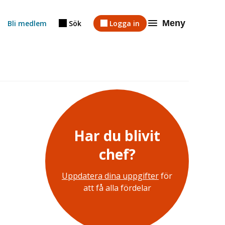
Meny
Bli medlem
Sök
Logga in
Har du blivit
chef?
Uppdatera dina uppgifter
för
att få alla fördelar