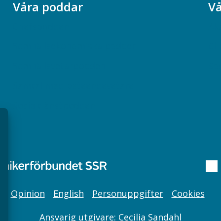
Våra poddar
Vå
Chefspodden
Ak
Samhällsekonomiska podden
Ch
Samhällsvetarpodden
So
Samtal med beteendevetare
Socialtjänstpodden
Opinion
English
Personuppgifter
Cookies
Ansvarig utgivare: Cecilia Sandahl