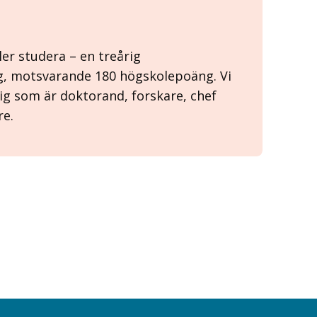
ler studera – en treårig
g, motsvarande 180 högskolepoäng. Vi
ig som är doktorand, forskare, chef
re.