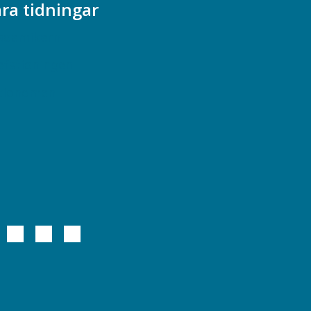
ra tidningar
ademikern
efstidningen
cionomen