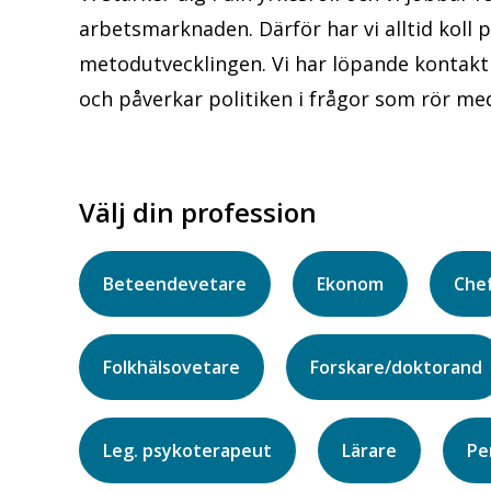
arbetsmarknaden. Därför har vi alltid koll
metodutvecklingen. Vi har löpande kontakt 
och påverkar politiken i frågor som rör m
Välj din profession
Beteendevetare
Ekonom
Che
Folkhälsovetare
Forskare/doktorand
Leg. psykoterapeut
Lärare
Pe