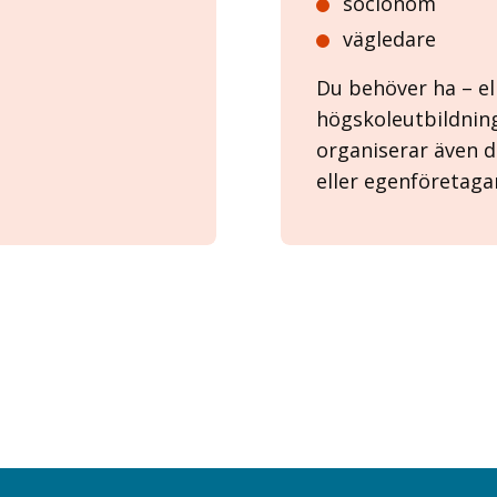
socionom
vägledare
Du behöver ha – el
högskoleutbildnin
organiserar även d
eller egenföretaga