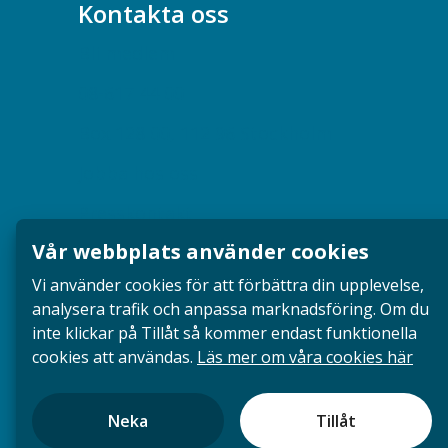
Kontakta oss
Bli medlem
08-617 44 00
Box 128 00, 112 96 Stockholm
Jobba hos oss
Presskontakt
Vår webbplats använder cookies
Dina försäkringar i Akademikerförsäkring
Vi använder cookies för att förbättra din upplevelse,
analysera trafik och anpassa marknadsföring. Om du
inte klickar på Tillåt så kommer endast funktionella
cookies att användas.
Läs mer om våra cookies här
Neka
Tillåt