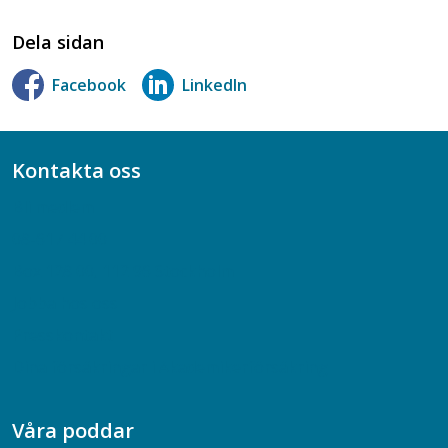
Dela sidan
Facebook
LinkedIn
Kontakta oss
Bli medlem
08-617 44 00
Box 128 00, 112 96 Stockholm
Jobba hos oss
Presskontakt
Dina försäkringar i Akademikerförsäkring
Våra poddar