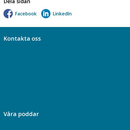
Dela sidan
Facebook
LinkedIn
Kontakta oss
Bli medlem
08-617 44 00
Box 128 00, 112 96 Stockholm
Jobba hos oss
Presskontakt
Dina försäkringar i Akademikerförsäkring
Våra poddar
Chefspodden