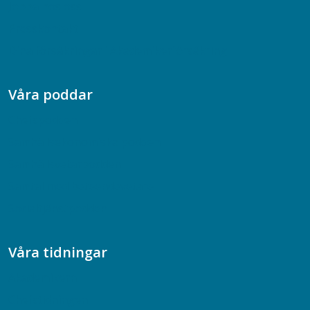
Jobba hos oss
Presskontakt
Dina försäkringar i Akademikerförsäkring
Våra poddar
Chefspodden
Samhällsekonomiska podden
Samhällsvetarpodden
Samtal med beteendevetare
Socialtjänstpodden
Våra tidningar
Akademikern
Chefstidningen