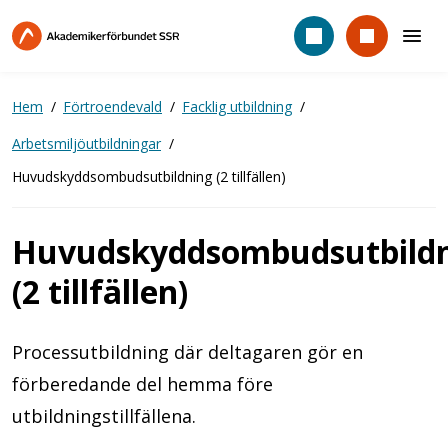
Hoppa
till
huvudinnehåll
Hem
Förtroendevald
Facklig utbildning
Arbetsmiljöutbildningar
Huvudskyddsombudsutbildning (2 tillfällen)
Huvudskyddsombudsutbild
(2 tillfällen)
Processutbildning där deltagaren gör en
förberedande del hemma före
utbildningstillfällena.