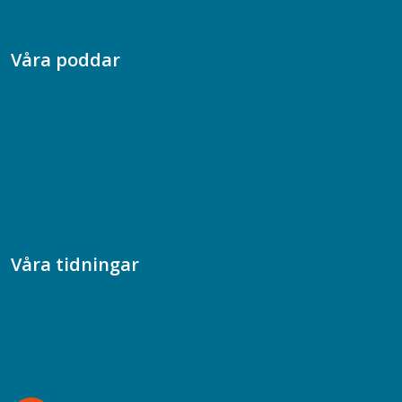
Dina försäkringar i Akademikerförsäkring
Våra poddar
Chefspodden
Samhällsekonomiska podden
Samhällsvetarpodden
Samtal med beteendevetare
Socialtjänstpodden
Våra tidningar
Akademikern
Chefstidningen
Socionomen